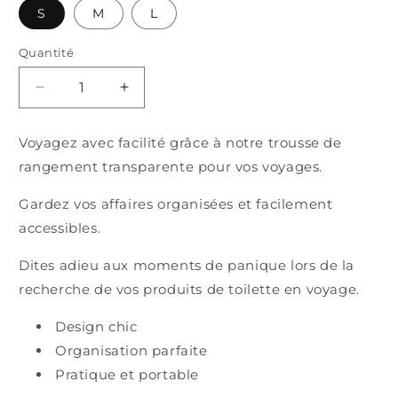
S
M
L
Quantité
Quantité
Réduire
Augmenter
la
la
quantité
quantité
Voyagez avec facilité grâce à notre trousse de
de
de
rangement transparente pour vos voyages.
Trousse
Trousse
de
de
Gardez vos affaires organisées et facilement
rangement
rangement
transparent
transparent
accessibles.
Voyage
Voyage
Dites adieu aux moments de panique lors de la
recherche de vos produits de toilette en voyage.
Design chic
Organisation parfaite
Pratique et portable