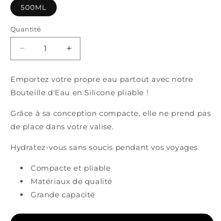
500ML
Quantité
Quantité
Réduire
Augmenter
la
la
quantité
quantité
Emportez votre propre eau partout avec notre
de
de
Bouteille d'Eau en Silicone pliable !
Bouteille
Bouteille
d&#39;Eau
d&#39;Eau
Grâce à sa conception compacte, elle ne prend pas
en
en
Silicone
Silicone
de place dans votre valise.
pliable
pliable
(500ml)
(500ml)
Hydratez-vous sans soucis pendant vos voyages.
Compacte et pliable
Matériaux de qualité
Grande capacité